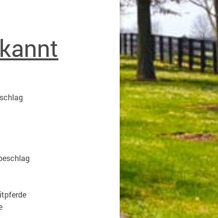
rkannt
eschlag
fbeschlag
itpferde
e