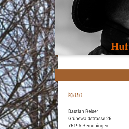
Huf
Kontakt
Bastian
Reiser
Grünewaldstrasse
25
75196
Remchingen