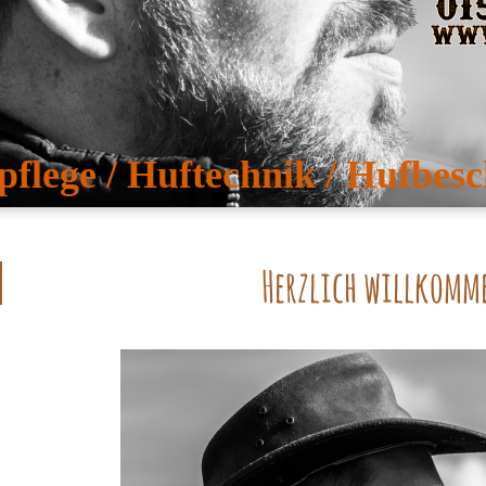
pflege / Huftechnik / Hufbesc
Herzlich willkomm