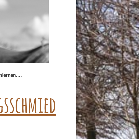
lernen....
gsschmied