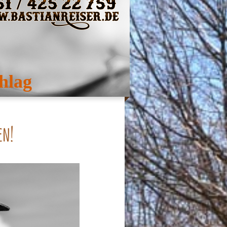
hlag
en!