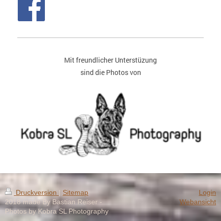
Mit freundlicher Unterstüzung
sind die Photos von
Druckversion
|
Sitemap
Login
2018 made By Bastian Reiser -
Webansicht
Photos by Kobra SL Photography